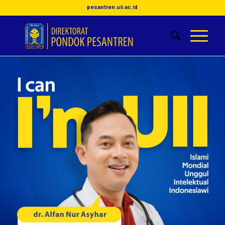
pesantren.uii.ac.id