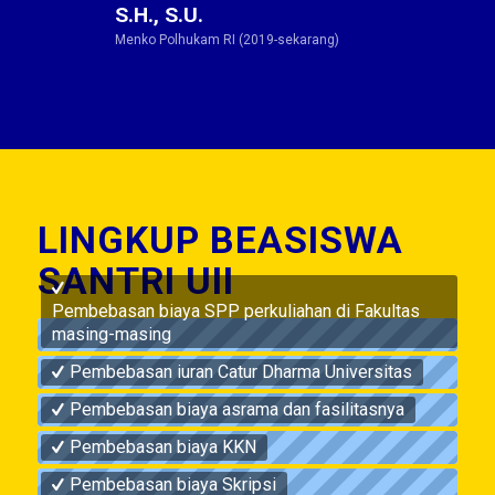
S.H., S.U.
Menko Polhukam RI (2019-sekarang)
LINGKUP BEASISWA
SANTRI UII
Pembebasan biaya SPP perkuliahan di Fakultas
masing-masing
Pembebasan iuran Catur Dharma Universitas
Pembebasan biaya asrama dan fasilitasnya
Pembebasan biaya KKN
Pembebasan biaya Skripsi