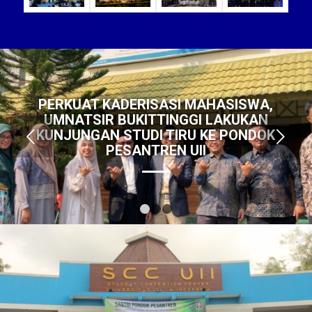
PERKUAT KADERISASI MAHASISWA,
UMNATSIR BUKITTINGGI LAKUKAN
KUNJUNGAN STUDI TIRU KE PONDOK
Next
PESANTREN UII
1
2
3