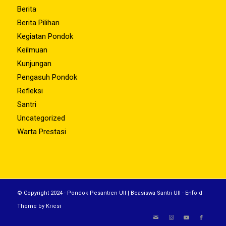
Berita
Berita Pilihan
Kegiatan Pondok
Keilmuan
Kunjungan
Pengasuh Pondok
Refleksi
Santri
Uncategorized
Warta Prestasi
© Copyright 2024 - Pondok Pesantren UII | Beasiswa Santri UII -
Enfold
Theme by Kriesi