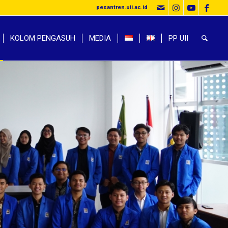
pesantren.uii.ac.id
KOLOM PENGASUH
MEDIA
PP UII