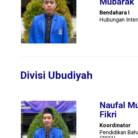
Mubarak
Bendahara I
Hubungan Inter
Divisi Ubudiyah
Naufal Mu
Fikri
Koordinator
Pendidikan Baha