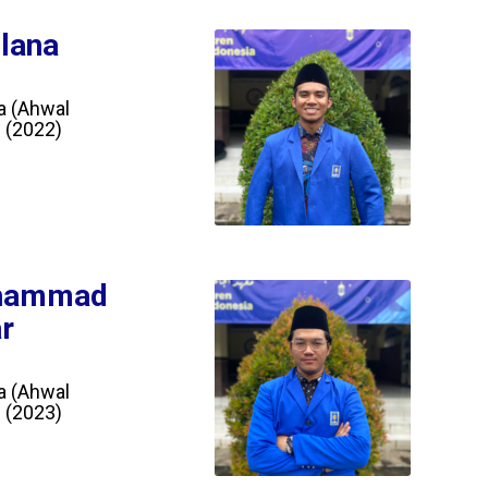
lana
a (Ahwal
 (2022)
uhammad
r
a (Ahwal
 (2023)