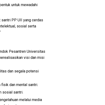
ibentuk untuk mewadahi
 santri PP UII yang cerdas
ntelektual, sosial
serta
”
ndok Pesantren
Universitas
merealisasikan
visi dan misi
litas dan segala potensi
isik dan mental santri.
sosial santri.
engetahuan melalui media