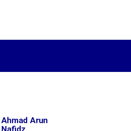
Ahmad Arun
Nafidz