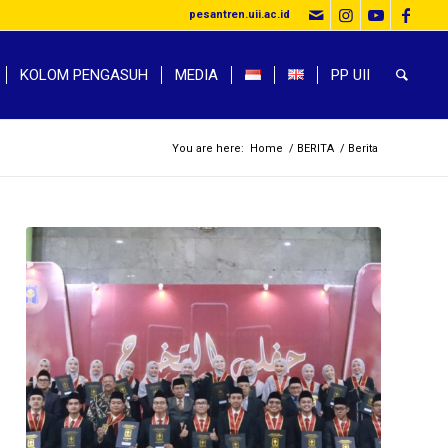
pesantren.uii.ac.id
KOLOM PENGASUH
MEDIA
PP UII
You are here:
Home
/
BERITA
/
Berita