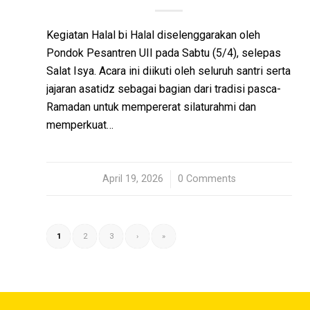
Kegiatan Halal bi Halal diselenggarakan oleh
Pondok Pesantren UII pada Sabtu (5/4), selepas
Salat Isya. Acara ini diikuti oleh seluruh santri serta
jajaran asatidz sebagai bagian dari tradisi pasca-
Ramadan untuk mempererat silaturahmi dan
memperkuat…
April 19, 2026
/
0 Comments
1
2
3
›
»