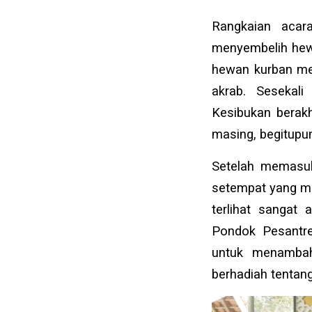
Rangkaian acar
menyembelih hewa
hewan kurban men
akrab. Sesekali
Kesibukan berakh
masing, begitupun
Setelah memasuki
setempat yang m
terlihat sangat
Pondok Pesantren
untuk menambah
berhadiah tentang