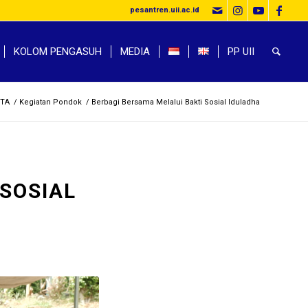
pesantren.uii.ac.id
KOLOM PENGASUH
MEDIA
PP UII
ITA
/
Kegiatan Pondok
/
Berbagi Bersama Melalui Bakti Sosial Iduladha
SOSIAL