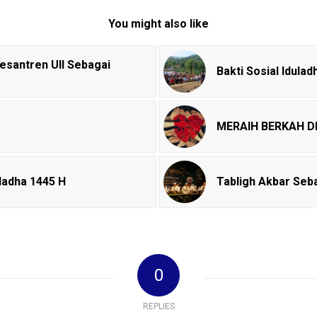
You might also like
esantren UII Sebagai
Bakti Sosial Idul
MERAIH BERKAH 
uladha 1445 H
Tabligh Akbar Se
0
REPLIES