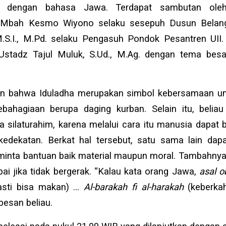
 dengan bahasa Jawa. Terdapat sambutan oleh
u Mbah Kesmo Wiyono selaku sesepuh Dusun Belan
M.S.I., M.Pd. selaku Pengasuh Pondok Pesantren UII.
Ustadz Tajul Muluk, S.Ud., M.Ag. dengan tema bes
an bahwa Iduladha merupakan simbol kebersamaan u
kebahagiaan berupa daging kurban. Selain itu, beli
 silaturahim, karena melalui cara itu manusia dapat 
dekatan. Berkat hal tersebut, satu sama lain da
nta bantuan baik material maupun moral. Tambahnya, 
ai jika tidak bergerak. “Kalau kata orang Jawa,
asal 
pasti bisa makan) …
Al-barakah fi al-harakah
(keberkah
pesan beliau.