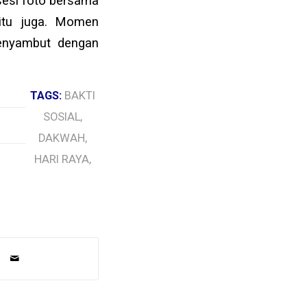
sesi foto bersama
itu juga. Momen
enyambut dengan
TAGS:
BAKTI
SOSIAL
,
DAKWAH
,
HARI RAYA
,