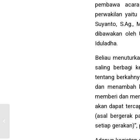
pembawa acara
perwakilan yait
Suyanto, S.Ag., 
dibawakan oleh 
Iduladha.
Beliau menuturk
saling berbagi 
tentang berkahnya
dan menambah ke
memberi dan memi
akan dapat tercap
Wisuda dan Seminar
(asal bergerak 
Nasional Pondok
setiap gerakan)”, 
Pesantren UII