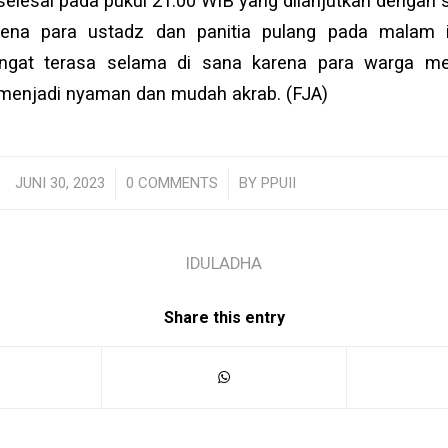
selesai pada pukul 21.00 WIB yang dilanjutkan dengan 
rena para ustadz dan panitia pulang pada malam 
ngat terasa selama di sana karena para warga m
menjadi nyaman dan mudah akrab. (FJA)
JUNI 30, 2023
/
0 COMMENTS
/
BY
PPUII
IDULADHA
Share this entry