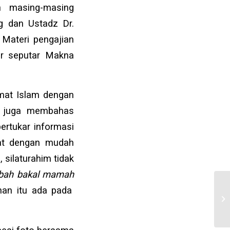
 masing-masing
g dan Ustadz Dr.
 Materi pengajian
ar seputar Makna
mat Islam dengan
au juga membahas
bertukar informasi
pat dengan mudah
silaturahim tidak
obah bakal mamah
an itu ada pada