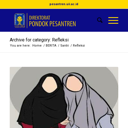
pesantren.uii.ac.id
Archive for category: Refleksi
You are here:
Home
/
BERITA
/
Santri
/
Refleksi