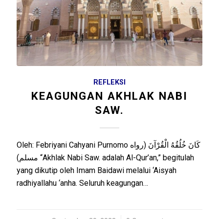
REFLEKSI
KEAGUNGAN AKHLAK NABI
SAW.
Oleh: Febriyani Cahyani Purnomo كَانَ خُلُقُهُ الْقُرْآنَ (رواه
مسلم) “Akhlak Nabi Saw. adalah Al-Qur’an,” begitulah
yang dikutip oleh Imam Baidawi melalui ‘Aisyah
radhiyallahu ‘anha. Seluruh keagungan…